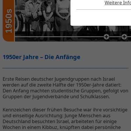
Weitere In
1950s
1950er Jahre – Die Anfänge
Erste Reisen deutscher Jugendgruppen nach Israel
werden auf die zweite Hälfte der 1950er-Jahre datiert:
Den Anfang machten studentische Gruppen, gefolgt von
Gruppen der Jugendverbände und Schulklassen.
Kennzeichen dieser frühen Besuche war ihre vorsichtige
und einseitige Ausrichtung: Junge Menschen aus
Deutschland besuchten Israel, arbeiteten für einige
Wochen in einem Kibbuz, knüpften dabei persönliche