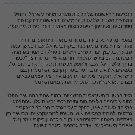
הנסיעות הראשונות של קבוצות נוער גרמניות לישראל התחילו
במחצית השנייה של שנות החמישים: הראשונות היו קבוצות
.
סטודנטים, ואחריהן הגיעו קבוצות מארגוני נוער וכיתות בית ספר
מאפיין מרכזי של ביקורים מוקדמים אלה היה אופיים הזהיר
והחד-צדדי: צעירים מגרמניה ביקרו בישראל, עבדו במשך כמה
שבועות בקיבוץ, יצרו קשרים אישיים וניסו לקדם אמון בגרמניה
המשתנה. הם ביקשו להשאיר חותם אישי – מתוך רצון "לכפר"
בדרך כלשהי על העבר ולחפש אפשרויות של "התקרבות ופיוס".
מפגשים אלו אופיינו בחוסר ביטחון הן בצד הגרמני והן בצד
הישראלי, וחלק מהצעירים הגרמנים אף הציגו עצמם כבאים
.
מצרפת או אנגליה כדי להסתיר את מוצאם הגרמני
מצד הרשויות הישראליות הרשמיות, בסוף שנות החמישים החלו
להופיע סימנים של פתיחות זהירה כלפי נסיעות אלו, שהתבטאו,
במיוחד משנת 1957, בהקלות על מגבלות הכניסה למבקרים
גרמנים. למרות מפגשים אישיים שהיו לרוב אקראיים ומרגשים בין
הצדדים, באותה התקופה לא ניתן היה לדמיין ביקורי גומלין של
.
צעירים מישראל על "אדמה גרמנית" לאחר השואה