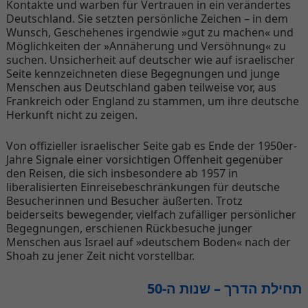
Kontakte und warben für Vertrauen in ein verändertes
Deutschland. Sie setzten persönliche Zeichen – in dem
Wunsch, Geschehenes irgendwie »gut zu machen« und
Möglichkeiten der »Annäherung und Versöhnung« zu
suchen. Unsicherheit auf deutscher wie auf israelischer
Seite kennzeichneten diese Begegnungen und junge
Menschen aus Deutschland gaben teilweise vor, aus
Frankreich oder England zu stammen, um ihre deutsche
Herkunft nicht zu zeigen.
Von offizieller israelischer Seite gab es Ende der 1950er-
Jahre Signale einer vorsichtigen Offenheit gegenüber
den Reisen, die sich insbesondere ab 1957 in
liberalisierten Einreisebeschränkungen für deutsche
Besucherinnen und Besucher äußerten. Trotz
beiderseits bewegender, vielfach zufälliger persönlicher
Begegnungen, erschienen Rückbesuche junger
Menschen aus Israel auf »deutschem Boden« nach der
Shoah zu jener Zeit nicht vorstellbar.
תחילת הדרך – שנות ה-50