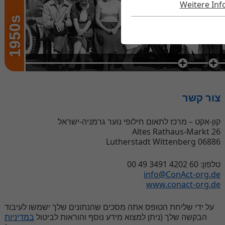
Weitere In
1950s
צור קשר
קון-אקט – מרכז לתאום חילופי נוער גרמניה-ישראל
Altes Rathaus-Markt 26
06886 Lutherstadt Wittenberg
טלפון: 60 4202 3491 49 00
info@ConAct-org.de
www.conact-org.de
על ידי שליחת הטופס אתה מסכים שהנתונים שלך ישמשו לעיבוד
הבקשה שלך (ניתן למצוא מידע נוסף והוראות לביטול
במדיניות