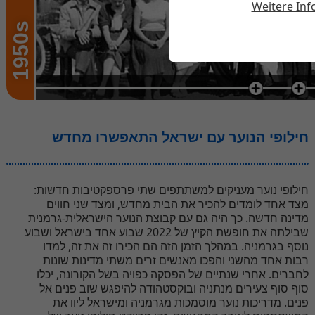
Weitere In
1950s
חילופי הנוער עם ישראל התאפשרו מחדש
חילופי נוער מעניקים למשתתפים שתי פרספקטיבות חדשות:
מצד אחד לומדים להכיר את הבית מחדש, ומצד שני חווים
מדינה חדשה. כך היה גם עם קבוצת הנוער הישראלית-גרמנית
שבילתה את חופשת הקיץ של 2022 שבוע אחד בישראל ושבוע
נוסף בגרמניה. במהלך הזמן הזה הם הכירו זה את זה, למדו
רבות אחד מהשני והפכו מאנשים זרים משתי מדינות שונות
לחברים. אחרי שנתיים של הפסקה כפויה בשל הקורונה, יכלו
סוף סוף צעירים מנתניה ובוקסטהודה להיפגש שוב פנים אל
פנים. מדריכות נוער מוסמכות מגרמניה ומישראל ליוו את