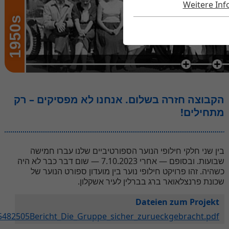
Weitere In
1950s
הקבוצה חזרה בשלום. אנחנו לא מפסיקים – רק
מתחילים!
בין שני חלקי חילופי הנוער הספורטיביים שלנו עברו חמישה
שבועות. ובסופם — אחרי 7.10.2023 — שום דבר כבר לא היה
כשהיה. זהו פרויקט חילופי נוער בין מועדון ספורט הנוער של
שכונת פרנצלאואר ברג בברלין לעיר אשקלון.
Dateien zum Projekt
5482505Bericht_Die_Gruppe_sicher_zurueckgebracht.pdf