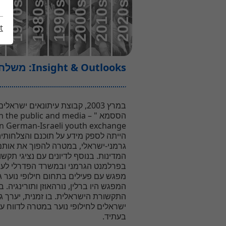
0s
1970s
1980s
1990s
2000s
2010s
2020s
t
Insight & Outlooks: משלחת עיתונאים ישראלים צעירים מבקרת בגרמניה
במרץ 2003, קבוצת עיתונאים י
ns in the public and media –
הייתה לספק מידע על תוכנם והצלחותיה
גרמני-ישראלי, במטרה להפוך את אותם 
המדינות. בנוסף לדיונים עם נציגי תקשו
בפרלמנט הגרמני ובמשרד הפדרלי לעני
מפגש עם פעילים בתחום חילופי נוער גר
המפגש היו ברלין, נורהאוזן ותורינגיה. בי
התקשורת הישראלית. בו זמנית, יערך גם
ישראלים לחילופי נוער במטרה לדווח ע
בעתיד.