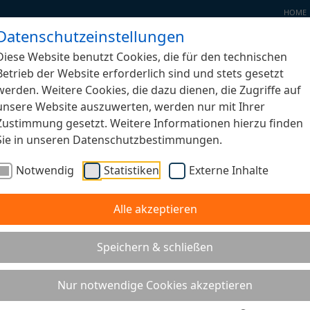
HOME
Datenschutzeinstellungen
Diese Website benutzt Cookies, die für den technischen
Betrieb der Website erforderlich sind und stets gesetzt
werden. Weitere Cookies, die dazu dienen, die Zugriffe auf
unsere Website auszuwerten, werden nur mit Ihrer
e - Schaustelle Jugendaustausch. Baue
Zustimmung gesetzt. Weitere Informationen hierzu finden
Sie in unseren Datenschutzbestimmungen.
שותפת - להצגת חילופי משלחות נוער ישרא
!השתתפו גם אתם בבנייה
Notwendig
Statistiken
Externe Inhalte
Alle akzeptieren
i
Speichern & schließen
Nur notwendige Cookies akzeptieren