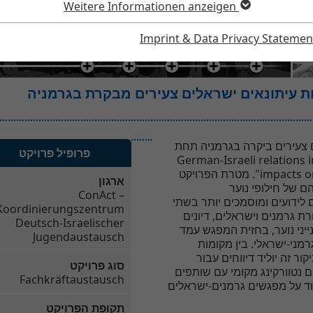
Weitere Informationen anzeigen
196
Imprint & Data Privacy Statemen
שראלים צעירים ביקרה בגרמניה תחת
פרופיל פרויקט
הססמא " German-Israeli relatio
impacts on German-Israeli youth exchange". מטרת הפרויקט
ארגון
ם של חילופי נוער
ConAct –
לידועים ומוסמכים יותר בשתי
Koordinierungszentrum
רת גרמנים וישראלים, דיונים
Deutsch-Israelischer
יני נוער, בחזית המפגש עמד
Jugendaustausch
מני-ישראלי. בין מקומות
קור זה יוליד דיווחים עבור
סוג פרויקט
 נטוורקינג מקומי עם שותפים
Fachkräftaustausch
וד על מפגשים גרמנים-ישראלים
תקופת הפרויקט