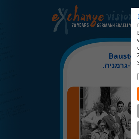
Baustell
.ל-גרמניה