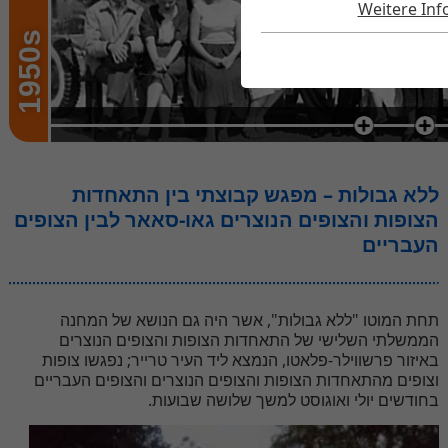
Weitere In
1950s
ללא גבולות – מפגש קבוצתי בין התאחדות
הצופות והצופים הנוצרים גאו-סאאר לבין הצופים
העבריים
תחת המוטו "ללא גבולות", אשר היה גם הנושא של המחנה
הממשלתי השלישי של התאחדות הצופות והצופים הנוצרים
באיזור פרשווילר-פלאטו, הנמצא ליד העיר טרייר; נפגשו צופות
וצופים מהתאחדות הצופות והצופים הנוצרים והצופים העבריים
בחודשים יולי ואוגוסט למשך שלושה שבועות.