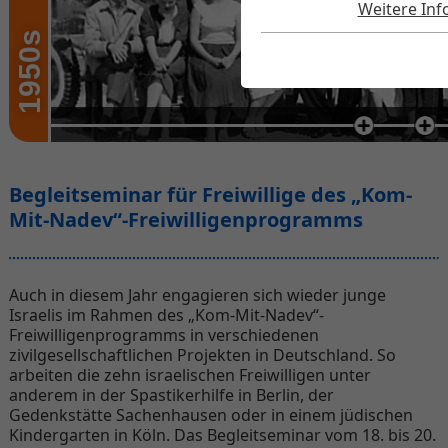
Weitere In
1950s
Begleitseminar für Freiwillige des „Kom-
Mit-Nadev“-Freiwilligenprogramms
Auch in diesem Jahr engagieren sich wieder junge
Israelis im Rahmen des „Kom-Mit-Nadev“-
Freiwilligenprogramms in verschiedenen
zivilgesellschaftlichen Projekten in Deutschland. So
arbeiten die zehn israelischen Freiwilligen unter
anderem in der Spastikerhilfe in Berlin, der
Gedenkstätte Sachenhausen oder in einem jüdischen
Kindergarten in Köln. Das Begleitseminar vom 18. bis 20.