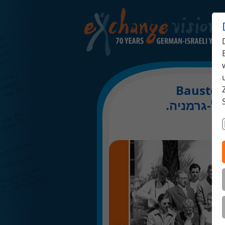
Baustell
.ל-גרמניה