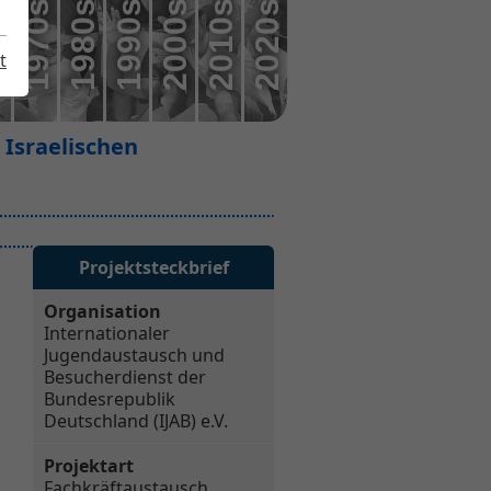
0s
1970s
1980s
1990s
2000s
2010s
2020s
t
 Israelischen
Projektsteckbrief
Organisation
Internationaler
Jugendaustausch und
Besucherdienst der
Bundesrepublik
Deutschland (IJAB) e.V.
Projektart
Fachkräftaustausch