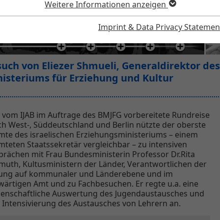
Weitere Informationen anzeigen
196
Imprint & Data Privacy Statemen
uch von Eliezer Shmueli, Generaldirektor des
isteriums für Erziehung und Kultur
 vom IJAB im Auftrage des BMJFG vorbereitete Rundreise
h West-, Süddeutschland und Berlin nützte der oberste
mte des israelischen Erziehungsministeriums – einem
teten Staatssekretär vergleichbar – zu intensiven
rächen mit Frau Bundesministerin Professor Dr.Rita
uth, Kultusministern der Länder, Verantwortlichen der
dung auf kommunaler und Länderebene und im
ärtigen Amt und zu Fachbesuchen. Er regte u.a. eine
senschaftliche Auswertung des Jugendaustausches und
 Intensivierung des Austausches von Lehrern an.