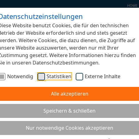
HOME
Datenschutzeinstellungen
Diese Website benutzt Cookies, die für den technischen
Betrieb der Website erforderlich sind und stets gesetzt
werden. Weitere Cookies, die dazu dienen, die Zugriffe auf
unsere Website auszuwerten, werden nur mit Ihrer
e - Schaustelle Jugendaustausch. Baue
Zustimmung gesetzt. Weitere Informationen hierzu finden
Sie in unseren Datenschutzbestimmungen.
שותפת - להצגת חילופי משלחות נוער ישרא
!השתתפו גם אתם בבנייה
Notwendig
Statistiken
Externe Inhalte
Alle akzeptieren
i
Speichern & schließen
Nur notwendige Cookies akzeptieren