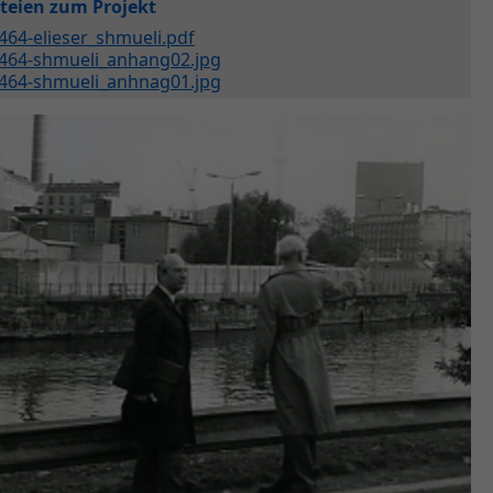
teien zum Projekt
464-elieser_shmueli.pdf
464-shmueli_anhang02.jpg
464-shmueli_anhnag01.jpg