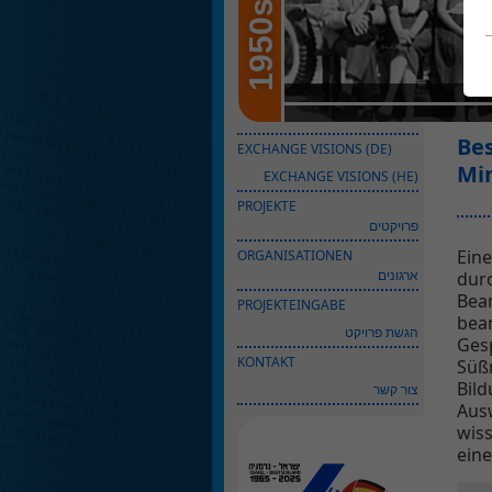
1950s
Bes
EXCHANGE VISIONS (DE)
Min
EXCHANGE VISIONS (HE)
PROJEKTE
פרויקטים
Eine
ORGANISATIONEN
ארגונים
durc
Bea
PROJEKTEINGABE
beam
הגשת פרויקט
Gesp
KONTAKT
Süßm
Bil
צור קשר
Ausw
wis
eine