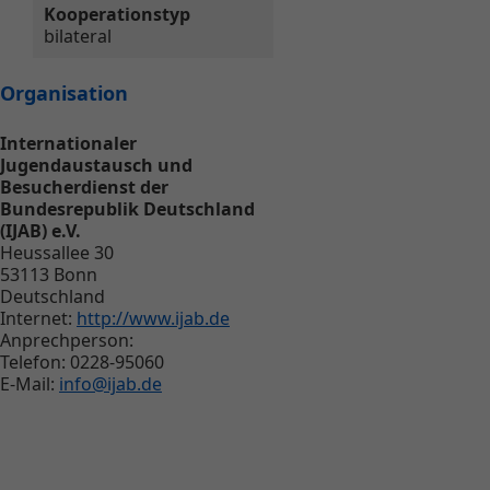
Kooperationstyp
bilateral
Organisation
Internationaler
Jugendaustausch und
Besucherdienst der
Bundesrepublik Deutschland
(IJAB) e.V.
Heussallee 30
53113 Bonn
Deutschland
Internet:
http://www.ijab.de
Anprechperson:
Telefon: 0228-95060
E-Mail:
info@ijab.de